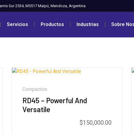
amis Sur 2534, M5517 Maipú, Mendoza, Argentina
Servicios
Productos
Industrias
Sobre No
Compaction
RD45 – Powerful And
Versatile
$
150,000.00
Valorado con