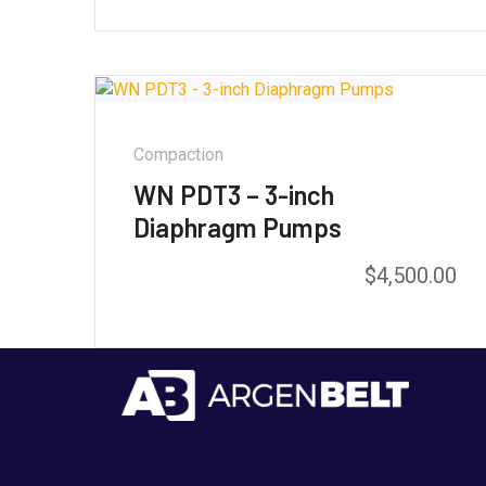
5.00
de 5
Compaction
WN PDT3 – 3-inch
Diaphragm Pumps
$
4,500.00
Valorado con
5.00
de 5