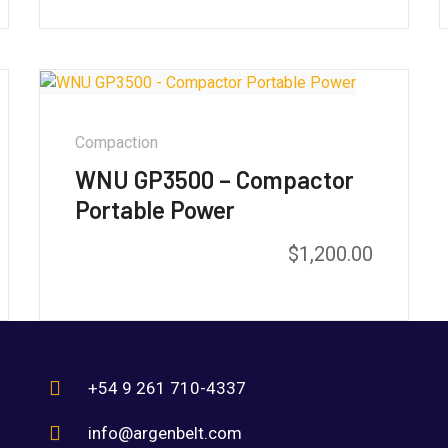
5.00
de 5
Compaction
WNU GP3500 – Compactor
Portable Power
$
1,200.00
+54 9 261 710-4337
info@argenbelt.com