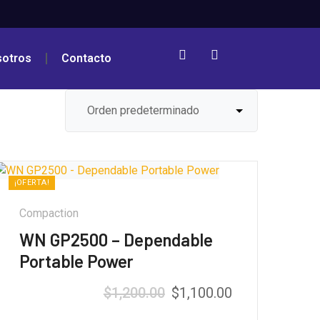
sotros
Contacto
¡OFERTA!
Compaction
WN GP2500 – Dependable
Portable Power
$
1,200.00
$
1,100.00
Valorado con