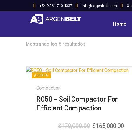
+54 9 261 710-4337
info@argenbelt.com
Oz
Home
Mostrando los 5 resultados
¡OFERTA!
Compaction
RC50 – Soil Compactor For
Efficient Compaction
$
170,000.00
$
165,000.00
Valorado con